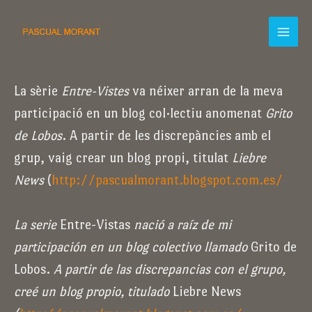
Vés
al
Main
contingut
Menu
La sèrie
Entre-Vistes
va néixer arran de la meva
participació en un blog col·lectiu anomenat
Grito
de Lobos
. A partir de les discrepàncies amb el
grup, vaig crear un blog propi, titulat
Liebre
News
(
http://pascualmorant.blogspot.com.es/
La serie
Entre-Vistas
nació a raíz de mi
participación en un blog colectivo llamado
Grito de
Lobos.
A partir de las discrepancias con el grupo,
creé un blog propio, titulado
Liebre News