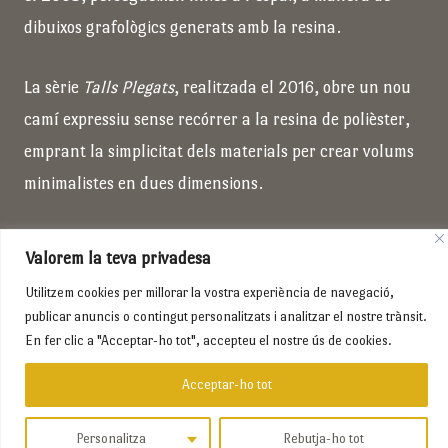
dibuixos grafològics generats amb la resina.
La sèrie
Talls Plegats
, realitzada el 2016, obre un nou
camí expressiu sense recórrer a la resina de polièster,
emprant la simplicitat dels materials per crear volums
minimalistes en dues dimensions.
Valorem la teva privadesa
Utilitzem cookies per millorar la vostra experiència de navegació,
publicar anuncis o contingut personalitzats i analitzar el nostre trànsit.
En fer clic a "Acceptar-ho tot", accepteu el nostre ús de cookies.
Copyright © 2026 PASCUAL MORANT
Acceptar-ho tot
Política de privadesa
Política de galetes
Personalitza
Rebutja-ho tot